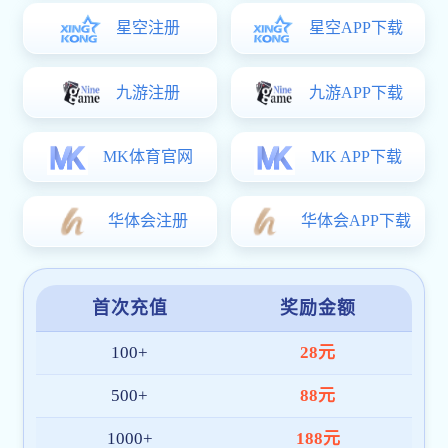
首页
/
体育焦点
/ 正文
2026-05-28 12:21
128 次阅读
拜仁开启与戈登经纪人谈判要价7500万镑
球员已咨询凯恩意见
近日，拜仁慕尼黑俱乐部与戈登的经纪人展开了新一
轮的谈判，俱乐部为这位年轻球员设定了7500万英镑
的要价。同时，戈登已向凯恩咨询过关于转会事宜的
意见。这一消息引发了媒体和球迷的广泛关注，尤其
是在拜仁欲通过引进新血来增强球队实力背景下，戈