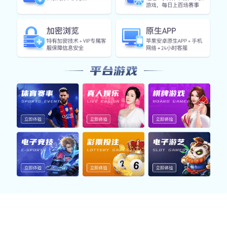
新星，其出色表现吸引了众多豪门关注。拜仁看重的
是他的速度、技术以及在关键时刻的表现，这些都是
现代足球中不可或缺的重要因素。
同时，从财务角度来看，7500万英镑的要价虽然不算
低，但对于一名具备巨大潜力和市场价值的新星而
言，这笔投资被视作合理且必要。若能顺利签下戈
登，将为球队未来的发展奠定坚实基础，并可能带来
更高回报。
2、戈登的个人能力与潜力
戈登是一名极具天赋的年轻边锋，他在比赛中的速度
与灵活性使他成为对手防线的一大威胁。在过去几个
赛季中，他在英超联赛中的表现可圈可点，多次为球
队贡献进攻火力。这种能力不仅让他成为俱乐部的重