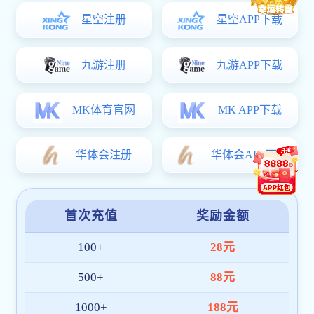
常见风险威胁
暴力破解尝试
账户冒用登录
中间人劫持
数据泄露与滥用
非法脚本注入
8868体育(中国)平台登录入口防护体系
高强度密码加密机制
实时设备监测与IP识别
HTTPS + TLS 1.3 加密协议
行为日志审计 + 异常告警
XSS/SQL注入防护规则引擎