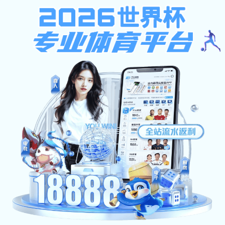
立即注册
8868体育平台登录入
口
官网 · 权威体育数据
平台
8868体育平台登录入口 OFFICIAL WEBSITE
自2022年创立以来，
8868体育平台登录入口
致力于为
用户提供包括NBA、英超、欧洲杯、LPL在内的热门赛
事直播与数据服务，广受用户信赖。