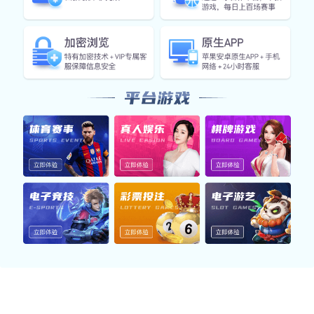
高的篮球智商，不仅获得了多个全明星称号，还成功
带领老鹰队多次进入季后赛。随着时间推移，他不断
提升自己的技术水平，使得自己成为了一名更为全面
的大前锋。
在经历过老鹰、凯尔特人等多个球队后，霍福德积累
了丰富的比赛经验。他不仅是一名优秀的得分手，还
在篮板和防守端展现出了强大的实力。这些年来，霍
福德始终保持着高水平竞技状态，为他日后的成就打
下了坚实基础。
2、全面且独特的技术特点
霍福德之所以能够在NBA中屹立不倒，与他的技术特
点密不可分。他身高约两米，并具备良好的体重比
例，使他在内线对抗中具备优势。同时，他又拥有灵