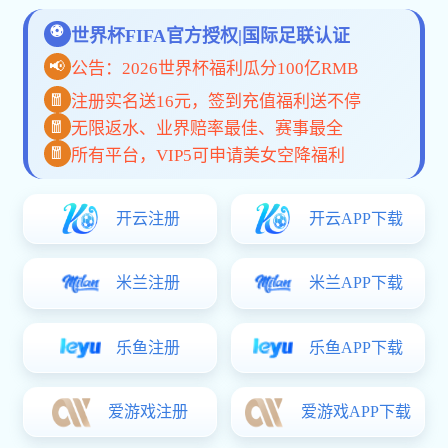
立即下载8868体育平台登录入口APP