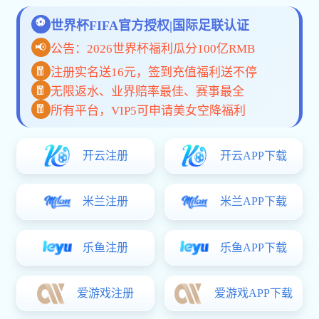
立即下载8868体育平台登录入口APP