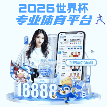
立即注册
8868体育平台登录入
口
官网 · 权威体育数据
平台
8868体育平台登录入口 OFFICIAL WEBSITE
自2022年创立以来，
8868体育平台登录入口
致力于为
用户提供包括NBA、英超、欧洲杯、LPL在内的热门赛
事直播与数据服务，广受用户信赖。